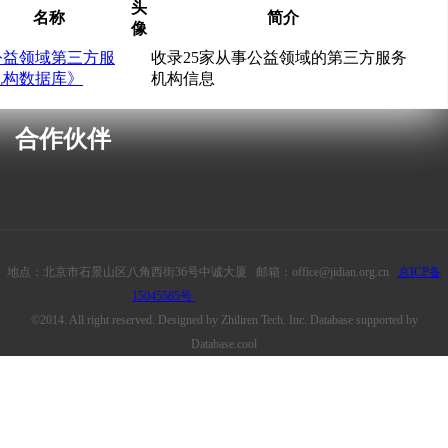
头
名称
简介
像
公益领域第三方服
收录25家从事公益领域的第三方服务
机构数据库》
机构信息
合作伙伴
地点：北京市石景山区八角西街36号中诚大厦 邮箱：office@jidian.org.cn
京ICP备
15045585号
©2014. All right reserved. Designed by Zhiliren Tech. Inc. Database supported by
Database.cool